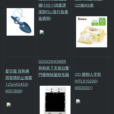
縮(100:1)消毒清
(20抽)X6串
潔劑(5L/各行各業
皆適用)
GOGOSHOWER
狗狗笑了天使白雙
愛莎蓉 母狗專
QQ 寵物人字剪
門寵物除菌烘毛箱
用發情防止噴霧
(HTL010200)
125ml(2453)
(J003O01)
(J001B08)