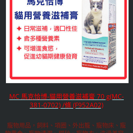
MC 馬克恰博-貓用營養滋補膏 70 g(MC-
381-0702) /條 (F952A02)
寵物用品，飼料、項圈、外出籠、寵物床、寵