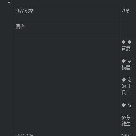
70g
商品規格
價格
◆ 用
喜愛。
◆ 富
貓體不
◆ 增
的日常
長。
◆ 成
麥芽糖
維生素
商品介紹