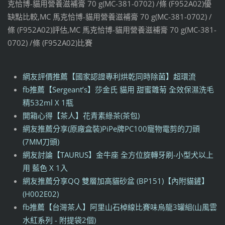
克恰博-貓用營養滋補膏 70 g(MC-381-0702) /條 (F952A02)優
缺點比較,MC 馬克恰博-貓用營養滋補膏 70 g(MC-381-0702) /
條 (F952A02)評估,MC 馬克恰博-貓用營養滋補膏 70 g(MC-381-
0702) /條 (F952A02)比賽
網友評價推薦【國家認證專利烘乾同時除菌】超環流
fb推薦【Sergeant’s】莎金氏 貓用 甜蜜雛菊 全效保濕洗毛
精532ml X 1瓶
開箱心得【茶人】花青素綠茶(茶包)
網友推薦分享(原廠盒裝)PiPe牌PC100寵物電剪的刀頭
(7MM刀頭)
網友討論【TAURUS】金牛座 全方位旋轉牙刷-小型犬以上
用 藍色 X 1入
網友推薦分享QQ 雙層加高貓砂盆 (BP151)【內附貓鏟】
(H002E02)
fb推薦【台灣茶人】阿里山石棹線比賽味烏龍3罐組(山風雲
水紅系列 - 附提袋2個)