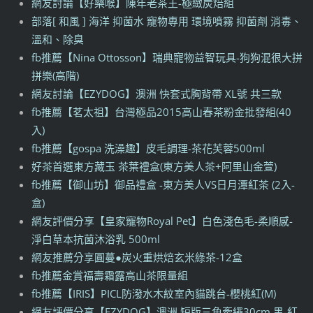
網友討論【好樂喉】陳年老茶王-極緻炭焙組
部落[ 和風 ] 海洋 抑菌水 寵物專用 環境噴霧 抑菌劑 消毒、
溫和、除臭
fb推薦【Nina Ottosson】瑞典寵物益智玩具-狗狗混很大拼
拼樂(高階)
網友討論【EZYDOG】澳洲 快套式胸背帶 XL號 共三款
fb推薦【茗太祖】台灣極品2015高山春茶粉金批發組(40
入)
fb推薦【gospa 洗澡趣】皮毛調理-茶花芙蓉500ml
好茶首選東方藏玉 茶葉禮盒(東方美人茶+阿里山金萱)
fb推薦【御山坊】御品禮盒 -東方美人VS日月潭紅茶 (2入-
盒)
網友評價分享【皇家寵物Royal Pet】白色淺色毛-柔順感-
淨白草本抗菌沐浴乳 500ml
網友推薦分享圓蔓●炭火重烘焙玄米綠茶-12盒
fb推薦金賞福壽霜露高山茶限量組
fb推薦【IRIS】PICL防潑水木紋室內貓跳台-櫻桃紅(M)
網友評價分享【EZYDOG】澳洲 短版三角牽繩30cm 黑-紅