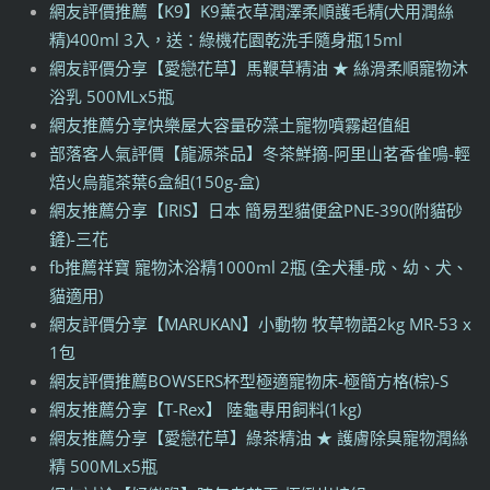
網友評價推薦【K9】K9薰衣草潤澤柔順護毛精(犬用潤絲
精)400ml 3入，送：綠機花園乾洗手隨身瓶15ml
網友評價分享【愛戀花草】馬鞭草精油 ★ 絲滑柔順寵物沐
浴乳 500MLx5瓶
網友推薦分享快樂屋大容量矽藻土寵物噴霧超值組
部落客人氣評價【龍源茶品】冬茶鮮摘-阿里山茗香雀鳴-輕
焙火烏龍茶葉6盒組(150g-盒)
網友推薦分享【IRIS】日本 簡易型貓便盆PNE-390(附貓砂
鏟)-三花
fb推薦祥寶 寵物沐浴精1000ml 2瓶 (全犬種-成、幼、犬、
貓適用)
網友評價分享【MARUKAN】小動物 牧草物語2kg MR-53 x
1包
網友評價推薦BOWSERS杯型極適寵物床-極簡方格(棕)-S
網友推薦分享【T-Rex】 陸龜專用飼料(1kg)
網友推薦分享【愛戀花草】綠茶精油 ★ 護膚除臭寵物潤絲
精 500MLx5瓶