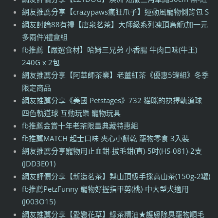
網友推薦分享【crazypaws瘋狂爪子】運動風寵物側背包 S
網友討論88有禮【唐泉茗茶】大師級系列凍頂烏龍(加一元
多兩件)禮盒組
fb推薦【嚴選食材】哈姆三兄弟 小香腸 牛肉口味(牛王)
240G x 2包
網友推薦分享【阿華師茶業】老薑紅茶《優惠5罐組》冬季
限定商品
網友推薦分享《美國 Petstages》732 貓咪的抉擇軌道球
四色軌道球 互動玩樂 寵物玩具
fb推薦金賞十年老茶限量典藏特惠組
fb推薦MATCH 起士口味 夾心小餅乾 寵物零食 3入裝
網友推薦分享寵物用止血鉗-拔毛鉗(直)-5吋(HS-081)-2支
(JDD3E01)
網友評價分享【新造茗茶】梨山頂級手採高山茶(150g-2罐)
fb推薦PetzFunny 寵物好握指甲剪(桃)-中大型犬適用
(J003O15)
網友推薦分享【愛戀花草】綠茶精油★護膚除臭寵物順毛