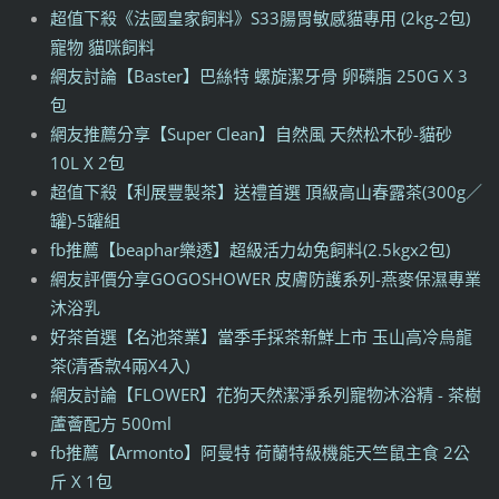
超值下殺《法國皇家飼料》S33腸胃敏感貓專用 (2kg-2包)
寵物 貓咪飼料
網友討論【Baster】巴絲特 螺旋潔牙骨 卵磷脂 250G X 3
包
網友推薦分享【Super Clean】自然風 天然松木砂-貓砂
10L X 2包
超值下殺【利展豐製茶】送禮首選 頂級高山春露茶(300g／
罐)-5罐組
fb推薦【beaphar樂透】超級活力幼兔飼料(2.5kgx2包)
網友評價分享GOGOSHOWER 皮膚防護系列-燕麥保濕專業
沐浴乳
好茶首選【名池茶業】當季手採茶新鮮上市 玉山高冷烏龍
茶(清香款4兩X4入)
網友討論【FLOWER】花狗天然潔淨系列寵物沐浴精 - 茶樹
蘆薈配方 500ml
fb推薦【Armonto】阿曼特 荷蘭特級機能天竺鼠主食 2公
斤 X 1包