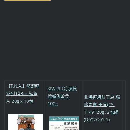
【T.N.A.】悠遊喵
KIWIPET冷凍乾
系列 喵Bar-鮭魚
燥鯊魚軟骨
北海道海鮮工房 貓
片 20g x 10包
100g
咪零食-干貝(CS-
1149) 20g /2包組
(D092G01-1)