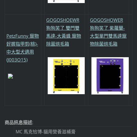
GOGOSHOEWR
GOGOSHOWER
狗狗笑了 雙門雙
狗狗笑了 紫蘿蘭-
PetzFunny 寵物
馬達-大黃蜂 寵物
大型單門雙馬達寵
好握指甲剪(桃)-
除菌烘毛箱
物除菌烘毛箱
中大型犬適用
(J003O15)
商品訊息描述
:
MC 馬克恰博-貓用營養滋補膏