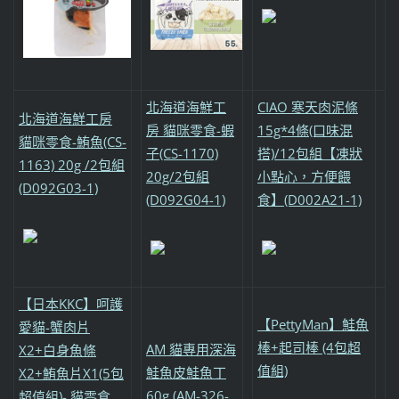
北海道海鮮工
CIAO 寒天肉泥條
北海道海鮮工房
房 貓咪零食-蝦
15g*4條(口味混
貓咪零食-鮪魚(CS-
子(CS-1170)
搭)/12包組【凍狀
1163) 20g /2包組
20g/2包組
小點心，方便餵
(D092G03-1)
(D092G04-1)
食】(D002A21-1)
【日本KKC】呵護
【PettyMan】鮭魚
愛貓-蟹肉片
棒+起司棒 (4包超
AM 貓專用深海
X2+白身魚條
值組)
鮭魚皮鮭魚丁
X2+鮪魚片X1(5包
60g (AM-326-
超值組)- 貓零食