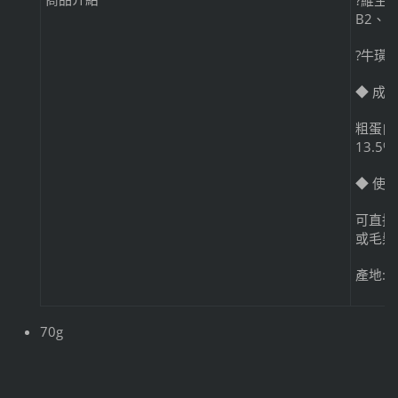
?維生
B2、
?牛璜
◆ 成
粗蛋白質
13.5
◆ 使
可直接
或毛髮
產地:
70g